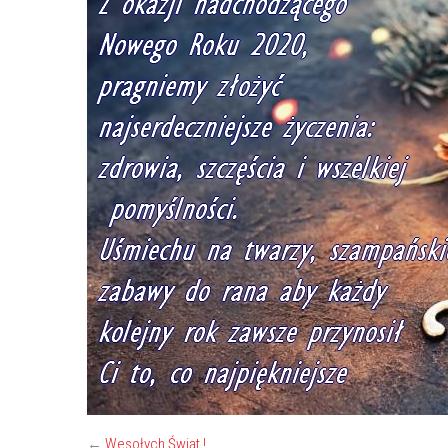
←
Wesołych Świąt !