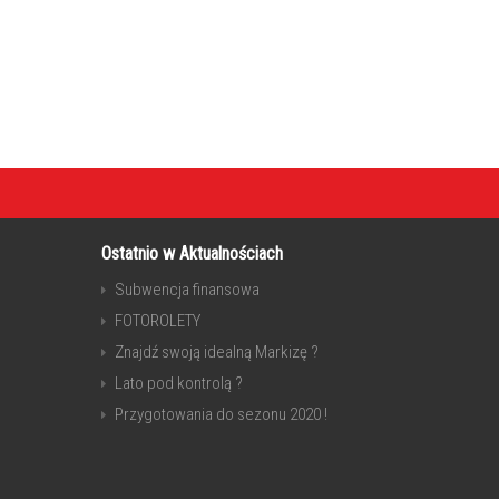
Ostatnio w Aktualnościach
Subwencja finansowa
FOTOROLETY
Znajdź swoją idealną Markizę ?
Lato pod kontrolą ?
Przygotowania do sezonu 2020 !