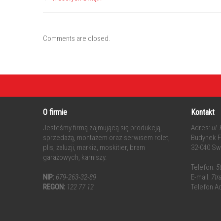
Comments are closed.
O firmie
Kontakt
Jesteśmy firmą zajmującą się produkcją,
Adres:
ul.
sprzedażą, montażem oraz serwisem rolet,
Budynek Fr
plis, żaluzji, markiz, moskitier, bram
32-040 Sw
garażowych, karniszy.
Telefon:
5
NIP:
679-263-32-89
E-mail:
7t
REGON:
122 77 12
Telefon A