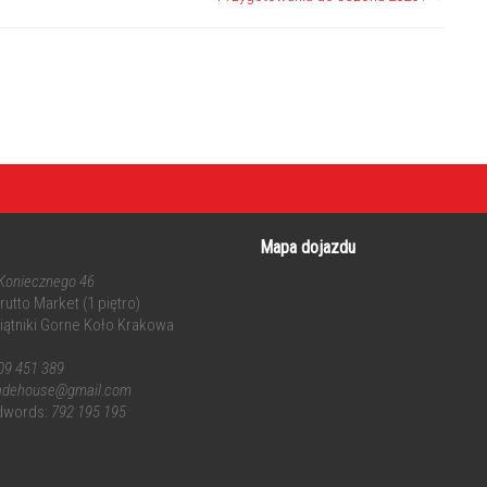
Mapa dojazdu
 Koniecznego 46
utto Market (1 piętro)
iątniki Gorne Koło Krakowa
09 451 389
radehouse@gmail.com
dwords:
792 195 195