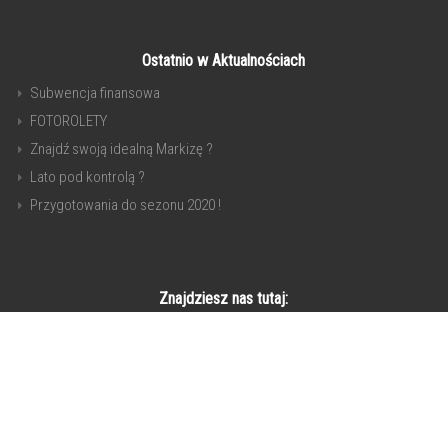
Ostatnio w Aktualnościach
Subwencja finansowa
FOTOROLETY
Znajdź swoją idealną Markizę ?
Lato pod kontrolą ?
Przygotowania do sezonu 2020 !
Znajdziesz nas tutaj:
Copyright © 2017. All Rights Reserved.
Invert Theme By
SketchThemes