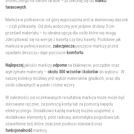
słonecznego na swoim tarasie – przekonaj się do
markiz
tarasowych
.
Markiza w półkasecie od góry wyposażona jest w aluminiowy daszek
– czyli półkasetę. Od dołu widoczny jest jedynie drobny 3 cm
prześwit materiału – to idealna opcja dla osób które nie mogą
zdecydować się na wersję z kasetą czy bez kasety. Podobnie jak
markiza w pełnej kasecie,
zabezpiecza
poszycie markizy przed
opadami deszczu i daje poczucie
komfortu
.
Najlepszej
jakości markizy
odporne
na blaknięcie, porządne oraz
wytrzymałe materiały –
około 300 wzorów i kolorów
do wyboru. W
naszej kolekcji możliwy jest wybór materiałów gładkich, oraz dla
osób odważnych w paski i różne wzory.
W zależności od oczekiwanych rezultatów markiza może może być
sterowane ręcznie, za pomocą korby lub za pomocą napędu
elektrycznego. Dodatkowo każdą markizę można uzupełnić o
dodatkowe elementy tj. pilot radiowy, automatyka pogodowa lub
oświetlenie led, które znacznie podnosi standard oraz
funkcjonalność
markizy.