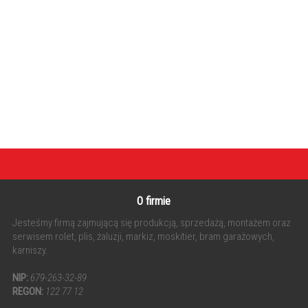
O firmie
Jesteśmy firmą zajmującą się produkcją, sprzedażą, montażem oraz
serwisem rolet, plis, żaluzji, markiz, moskitier, bram garażowych,
karniszy.
NIP:
679-263-32-89
REGON:
122 77 12