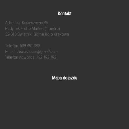
Kontakt
Adres:
ul. Koniecznego 46
Budynek Frutto Market (1 piętro)
32-040 Swiątniki Gorne Koło Krakowa
Telefon:
509 451 389
E-mail:
7tradehouse@gmail.com
Telefon Adwords:
792 195 195
Mapa dojazdu