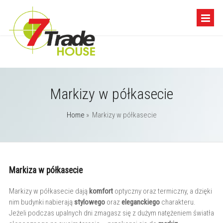
Markizy w półkasecie
Home
»
Markizy w półkasecie
Markiza w półkasecie
Markizy w półkasecie dają
komfort
optyczny oraz termiczny, a dzięki
nim budynki nabierają
stylowego
oraz
eleganckiego
charakteru.
Jeżeli podczas upalnych dni zmagasz się z dużym natężeniem światła