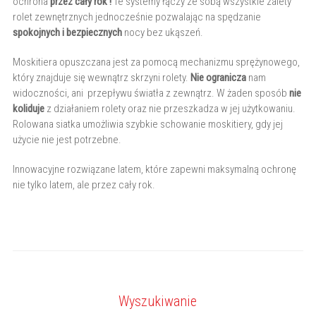
ochrona
przez cały rok !
Te systemy łączy ze sobą wszystkie zalety
rolet zewnętrznych jednocześnie pozwalając na spędzanie
spokojnych i bezpiecznych
nocy bez ukąszeń.
Moskitiera opuszczana jest za pomocą mechanizmu sprężynowego,
który znajduje się wewnątrz skrzyni rolety.
Nie ogranicza
nam
widoczności, ani przepływu światła z zewnątrz. W żaden sposób
nie
koliduje
z działaniem rolety oraz nie przeszkadza w jej użytkowaniu.
Rolowana siatka umożliwia szybkie schowanie moskitiery, gdy jej
użycie nie jest potrzebne.
Innowacyjne rozwiązane latem, które zapewni maksymalną ochronę
nie tylko latem, ale przez cały rok.
Wyszukiwanie