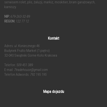
serwisem rolet, plis, żaluzji, markiz, moskitier, bram garażowych,
karniszy.
NIP:
679-263-32-89
REGON:
122 77 12
Kontakt
Adres:
ul. Koniecznego 46
Budynek Frutto Market (1 piętro)
32-040 Swiątniki Gorne Koło Krakowa
Telefon:
509 451 389
E-mail:
7tradehouse@gmail.com
Telefon Adwords:
792 195 195
Mapa dojazdu