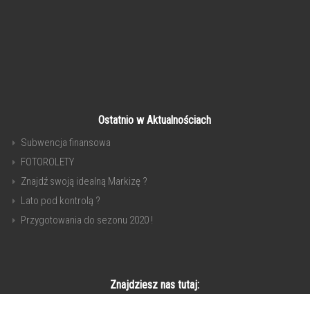
Ostatnio w Aktualnościach
Subwencja finansowa
FOTOROLETY
Znajdź swoją idealną Markizę ?
Lato pod kontrolą ?
Przygotowania do sezonu 2020 !
Znajdziesz nas tutaj: