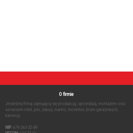
O firmie
Jesteśmy firmą zajmującą się produkcją, sprzedażą, montażem oraz
serwisem rolet, plis, żaluzji, markiz, moskitier, bram garażowych,
karniszy.
NIP:
679-263-32-89