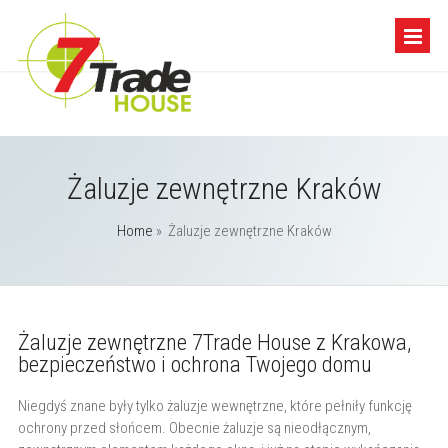
Żaluzje zewnętrzne Kraków
Home
»
Żaluzje zewnętrzne Kraków
Żaluzje zewnętrzne 7Trade House z Krakowa,
bezpieczeństwo i ochrona Twojego domu
Niegdyś znane były tylko żaluzje wewnętrzne, które pełniły funkcję
ochrony przed słońcem. Obecnie żaluzje są nieodłącznym,