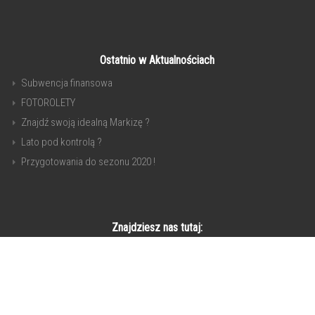
Ostatnio w Aktualnościach
Subwencja finansowa
FOTOROLETY
Znajdź swoją idealną Markizę ?
Lato pod kontrolą ?
Przygotowania do sezonu 2020 !
Znajdziesz nas tutaj:
Copyright © 2017. All Rights Reserved.