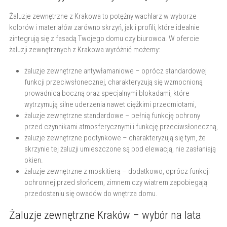
Żaluzje zewnętrzne z Krakowa to potężny wachlarz w wyborze
kolorów i materiałów zarówno skrzyń, jak i profili, które idealnie
zintegrują się z fasadą Twojego domu czy biurowca. W ofercie
żaluzji zewnętrznych z Krakowa wyróżnić możemy:
żaluzje zewnętrzne antywłamaniowe – oprócz standardowej
funkcji przeciwsłonecznej, charakteryzują się wzmocnioną
prowadnicą boczną oraz specjalnymi blokadami, które
wytrzymują silne uderzenia nawet ciężkimi przedmiotami,
żaluzje zewnętrzne standardowe – pełnią funkcję ochrony
przed czynnikami atmosferycznymi i funkcję przeciwsłoneczną,
żaluzje zewnętrzne podtynkowe – charakteryzują się tym, że
skrzynie tej żaluzji umieszczone są pod elewacją, nie zasłaniają
okien.
żaluzje zewnętrzne z moskitierą – dodatkowo, oprócz funkcji
ochronnej przed słońcem, zimnem czy wiatrem zapobiegają
przedostaniu się owadów do wnętrza domu.
Żaluzje zewnętrzne Kraków – wybór na lata