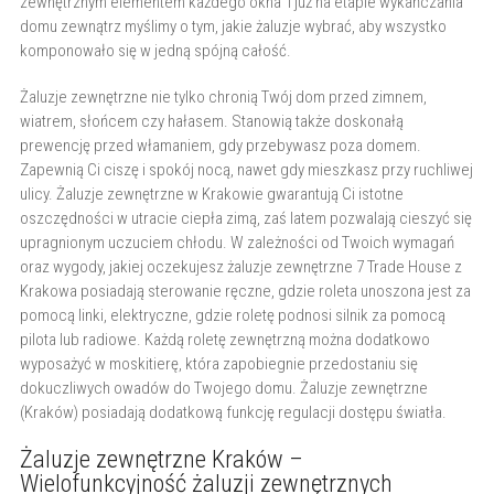
zewnętrznym elementem każdego okna i już na etapie wykańczania
domu zewnątrz myślimy o tym, jakie żaluzje wybrać, aby wszystko
komponowało się w jedną spójną całość.
Żaluzje zewnętrzne nie tylko chronią Twój dom przed zimnem,
wiatrem, słońcem czy hałasem. Stanowią także doskonałą
prewencję przed włamaniem, gdy przebywasz poza domem.
Zapewnią Ci ciszę i spokój nocą, nawet gdy mieszkasz przy ruchliwej
ulicy. Żaluzje zewnętrzne w Krakowie gwarantują Ci istotne
oszczędności w utracie ciepła zimą, zaś latem pozwalają cieszyć się
upragnionym uczuciem chłodu. W zależności od Twoich wymagań
oraz wygody, jakiej oczekujesz żaluzje zewnętrzne 7 Trade House z
Krakowa posiadają sterowanie ręczne, gdzie roleta unoszona jest za
pomocą linki, elektryczne, gdzie roletę podnosi silnik za pomocą
pilota lub radiowe. Każdą roletę zewnętrzną można dodatkowo
wyposażyć w moskitierę, która zapobiegnie przedostaniu się
dokuczliwych owadów do Twojego domu. Żaluzje zewnętrzne
(Kraków) posiadają dodatkową funkcję regulacji dostępu światła.
Żaluzje zewnętrzne Kraków –
Wielofunkcyjność żaluzji zewnętrznych