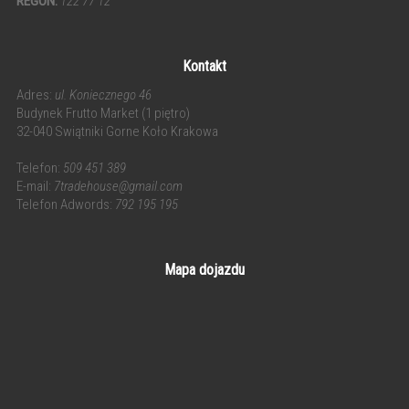
REGON:
122 77 12
Kontakt
Adres:
ul. Koniecznego 46
Budynek Frutto Market (1 piętro)
32-040 Swiątniki Gorne Koło Krakowa
Telefon:
509 451 389
E-mail:
7tradehouse@gmail.com
Telefon Adwords:
792 195 195
Mapa dojazdu