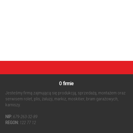
O firmie
Jesteśmy firmą zajmującą się produkcją, sprzedażą, montażem oraz
serwisem rolet, plis, żaluzji, markiz, moskitier, bram garażowych,
karniszy.
NIP:
679-263-32-89
REGON:
122 77 12