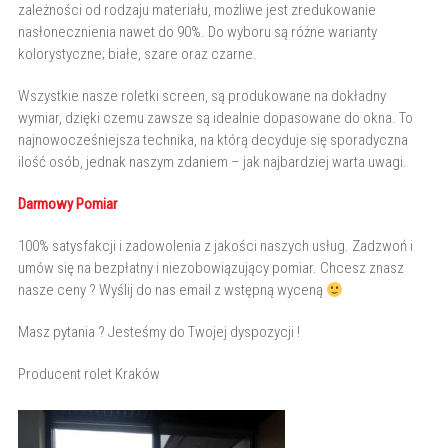
zależności od rodzaju materiału, możliwe jest zredukowanie
nasłonecznienia nawet do 90%. Do wyboru są różne warianty
kolorystyczne; białe, szare oraz czarne.
Wszystkie nasze roletki screen, są produkowane na dokładny
wymiar, dzięki czemu zawsze są idealnie dopasowane do okna. To
najnowocześniejsza technika, na którą decyduje się sporadyczna
ilość osób, jednak naszym zdaniem – jak najbardziej warta uwagi.
Darmowy Pomiar
100% satysfakcji i zadowolenia z jakości naszych usług. Zadzwoń i
umów się na bezpłatny i niezobowiązujący pomiar. Chcesz znasz
nasze ceny ? Wyślij do nas email z wstępną wyceną
Masz pytania ? Jesteśmy do Twojej dyspozycji !
Producent rolet Kraków