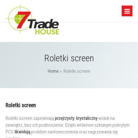
Roletki screen
Home
»
Roletki screen
Roletki screen
Roletki screen zapewniają
przejrzysty
,
krystaliczny
widok na
zewnątrz, bez ich podnoszenia. Dzięki włóknom szklanym pokrytym
PCV,
likwidują
problem nasłonecznienia oraz nagrzewania się