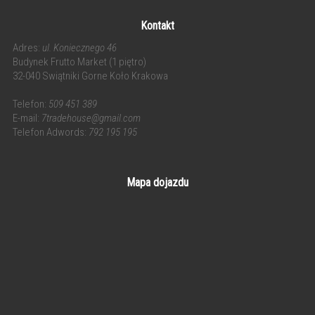
Kontakt
Adres:
ul. Koniecznego 46
Budynek Frutto Market (1 piętro)
32-040 Swiątniki Gorne Koło Krakowa
Telefon:
509 451 389
E-mail:
7tradehouse@gmail.com
Telefon Adwords:
792 195 195
Mapa dojazdu