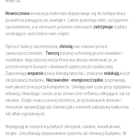
wnętrza.
Nowoczesna
innowacja materiału dopasowuje się do temperatury
powietrza panującej na zewnątrz. Latem powstaje miłe, i przyjemne
zaciemnienie, a w okresach jesienno-zimowych
zatrzymuje
szybko
uciekające i potrzebne nam ciepło.
Oprócz funkcji zaciemnienia,
chronią
nas również przed
zanieczyszczeniami .
Tworzą
barierę ochronną przed owadami i
insektami. Najczęściej nasza firma ma okazje montować je, w
przestronnych biurach i obiektach użyteczności publicznej.
Zapewniają
wsparcie
pracy klimatyzatorów, i znacznie
redukują
koszt
eksploatacji budynku.
Niezawodne
i
energooszczędne
, poprawiają
nam jakość pracy przy komputerze. Umilają nam czas przy oglądaniu
telewizji, likwidując cienie oraz słoneczne refleksy odbijające się na
ekranie. Dzięki nowoczesnej technice, przy budowach domów i
mieszkań sprawdzają się również jako element zabudowy balkonów
lub altan ogrodowych.
Występują w różnych kształtach skrzynek; owalne, kwadratowe,
ścięte. Umożliwiają dopasowanie systemu do elewacji budynku. W