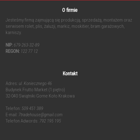
O firmie
Jesteśmy firmą zajmującą się produkcją, sprzedażą, montażem oraz
serwisem rolet, plis, żaluzji, markiz, moskitier, bram garażowych,
karniszy.
NIP:
679-263-32-89
REGON:
122 77 12
Kontakt
Adres:
ul. Koniecznego 46
Budynek Frutto Market (1 piętro)
32-040 Swiątniki Gorne Koło Krakowa
Telefon:
509 451 389
E-mail:
7tradehouse@gmail.com
Telefon Adwords:
792 195 195