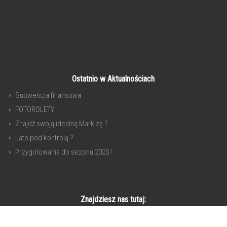
Ostatnio w Aktualnościach
Subwencja finansowa
FOTOROLETY
Znajdź swoją idealną Markizę ?
Lato pod kontrolą ?
Przygotowania do sezonu 2020 !
Znajdziesz nas tutaj: