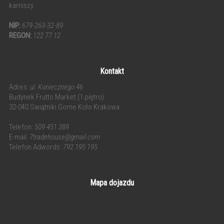
karniszy.
NIP:
679-263-32-89
REGON:
122 77 12
Kontakt
Adres:
ul. Koniecznego 46
Budynek Frutto Market (1 piętro)
32-040 Swiątniki Gorne Koło Krakowa
Telefon:
509 451 389
E-mail:
7tradehouse@gmail.com
Telefon Adwords:
792 195 195
Mapa dojazdu