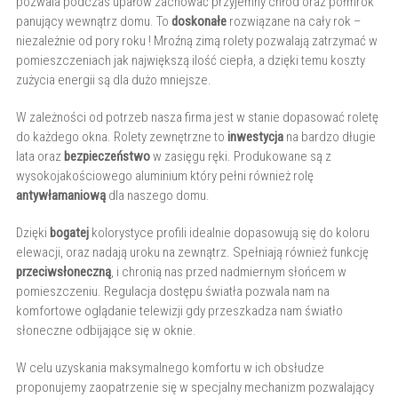
pozwala podczas upałów zachować przyjemny chłód oraz półmrok
panujący wewnątrz domu. To
doskonałe
rozwiązane na cały rok –
niezależnie od pory roku ! Mroźną zimą rolety pozwalają zatrzymać w
pomieszczeniach jak największą ilość ciepła, a dzięki temu koszty
zużycia energii są dla dużo mniejsze.
W zależności od potrzeb nasza firma jest w stanie dopasować roletę
do każdego okna. Rolety zewnętrzne to
inwestycja
na bardzo długie
lata oraz
bezpieczeństwo
w zasięgu ręki. Produkowane są z
wysokojakościowego aluminium który pełni również rolę
antywłamaniową
dla naszego domu.
Dzięki
bogatej
kolorystyce profili idealnie dopasowują się do koloru
elewacji, oraz nadają uroku na zewnątrz. Spełniają również funkcję
przeciwsłoneczną
, i chronią nas przed nadmiernym słońcem w
pomieszczeniu. Regulacja dostępu światła pozwala nam na
komfortowe oglądanie telewizji gdy przeszkadza nam światło
słoneczne odbijające się w oknie.
W celu uzyskania maksymalnego komfortu w ich obsłudze
proponujemy zaopatrzenie się w specjalny mechanizm pozwalający