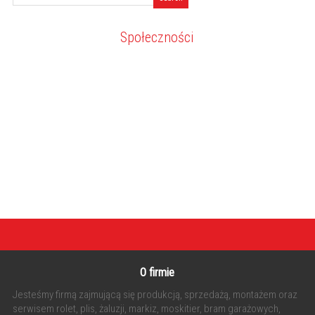
Społeczności
O firmie
Jesteśmy firmą zajmującą się produkcją, sprzedażą, montażem oraz
serwisem rolet, plis, żaluzji, markiz, moskitier, bram garażowych,