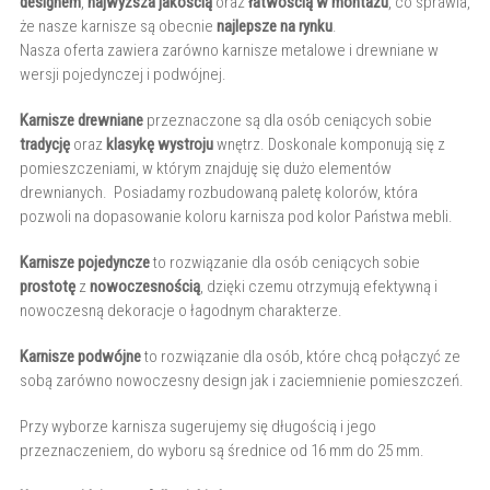
designem
,
najwyższa jakością
oraz
łatwością w montażu
, co sprawia,
że nasze karnisze są obecnie
najlepsze na rynku
.
Nasza oferta zawiera zarówno karnisze metalowe i drewniane w
wersji pojedynczej i podwójnej.
Karnisze drewniane
przeznaczone są dla osób ceniących sobie
tradycję
oraz
klasykę wystroju
wnętrz. Doskonale komponują się z
pomieszczeniami, w którym znajduję się dużo elementów
drewnianych. Posiadamy rozbudowaną paletę kolorów, która
pozwoli na dopasowanie koloru karnisza pod kolor Państwa mebli.
Karnisze pojedyncze
to rozwiązanie dla osób ceniących sobie
prostotę
z
nowoczesnością
, dzięki czemu otrzymują efektywną i
nowoczesną dekoracje o łagodnym charakterze.
Karnisze podwójne
to rozwiązanie dla osób, które chcą połączyć ze
sobą zarówno nowoczesny design jak i zaciemnienie pomieszczeń.
Przy wyborze karnisza sugerujemy się długością i jego
przeznaczeniem, do wyboru są średnice od 16 mm do 25 mm.