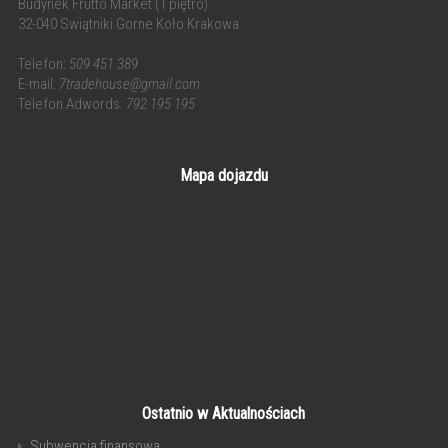
Budynek Frutto Market (1 piętro)
32-040 Swiątniki Gorne Koło Krakowa
Telefon:
509 451 389
E-mail:
7tradehouse@gmail.com
Telefon Adwords:
792 195 195
Mapa dojazdu
Ostatnio w Aktualnościach
Subwencja finansowa