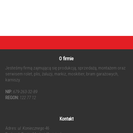
O firmie
Jesteśmy firmą zajmującą się produkcją, sprzedażą, montażem oraz
serwisem rolet, plis, żaluzji, markiz, moskitier, bram garażowych,
karniszy.
NIP:
679-263-32-89
REGON:
122 77 12
Kontakt
Adres:
ul. Koniecznego 46