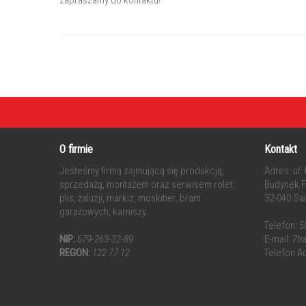
zapraszamy do kontaktu!
O firmie
Kontakt
Jesteśmy firmą zajmującą się produkcją,
Adres:
ul.
sprzedażą, montażem oraz serwisem rolet,
Budynek Fr
plis, żaluzji, markiz, moskitier, bram
32-040 Sw
garażowych, karniszy.
Telefon:
5
NIP:
679-263-32-89
E-mail:
7t
REGON:
122 77 12
Telefon A