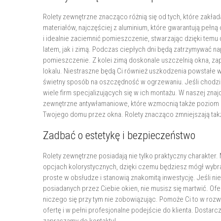
Rolety zewnętrzne znacząco różnią się od tych, które zakła
materiałów, najczęściej z aluminium, które gwarantują pełną
i idealnie zaciemnić pomieszczenie, stwarzając dzięki tem
latem, jak i zimą. Podczas ciepłych dni będą zatrzymywać 
pomieszczenie. Z kolei zimą doskonale uszczelnią okna, zap
lokalu. Niestraszne będą Ci również uszkodzenia powstałe 
świetny sposób na oszczędność w ogrzewaniu. Jeśli chodzi o
wiele firm specjalizujących się w ich montażu. W naszej znaj
zewnętrzne antywłamaniowe, które wzmocnią także poziom z
Twojego domu przez okna. Rolety znacząco zmniejszają ta
Zadbać o estetykę i bezpieczeństwo
Rolety zewnętrzne posiadają nie tylko praktyczny charakter
opcjach kolorystycznych, dzięki czemu będziesz mógł wybra
proste w obsłudze i stanowią znakomitą inwestycję. Jeśli ni
posiadanych przez Ciebie okien, nie musisz się martwić. Of
niczego się przy tym nie zobowiązując. Pomoże Ci to w roz
ofertę i w pełni profesjonalne podejście do klienta. Dostar