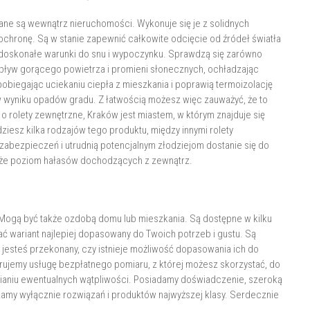
dane są wewnątrz nieruchomości. Wykonuje się je z solidnych
 ochronę. Są w stanie zapewnić całkowite odcięcie od źródeł światła
u doskonałe warunki do snu i wypoczynku. Sprawdzą się zarówno
napływ gorącego powietrza i promieni słonecznych, ochładzając
obiegając uciekaniu ciepła z mieszkania i poprawią termoizolację
w wyniku opadów gradu. Z łatwością możesz więc zauważyć, że to
 rolety zewnętrzne, Kraków jest miastem, w którym znajduje się
dziesz kilka rodzajów tego produktu, między innymi rolety
abezpieczeń i utrudnią potencjalnym złodziejom dostanie się do
kże poziom hałasów dochodzących z zewnątrz.
. Mogą być także ozdobą domu lub mieszkania. Są dostępne w kilku
ć wariant najlepiej dopasowany do Twoich potrzeb i gustu. Są
e jesteś przekonany, czy istnieje możliwość dopasowania ich do
erujemy usługę bezpłatnego pomiaru, z której możesz skorzystać, do
wianiu ewentualnych wątpliwości. Posiadamy doświadczenie, szeroką
czamy wyłącznie rozwiązań i produktów najwyższej klasy. Serdecznie