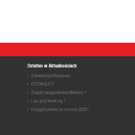
Ostatnio w Aktualnościach
Subwencja finansowa
FOTOROLETY
Znajdź swoją idealną Markizę ?
Lato pod kontrolą ?
Przygotowania do sezonu 2020 !