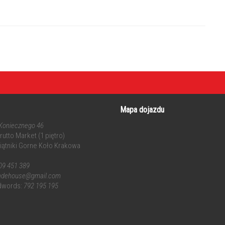
Mapa dojazdu
 Koniecznego 46
utto Market (1 piętro)
iątniki Gorne Koło Krakowa
09 451 389
radehouse@gmail.com
dwords:
792 195 195