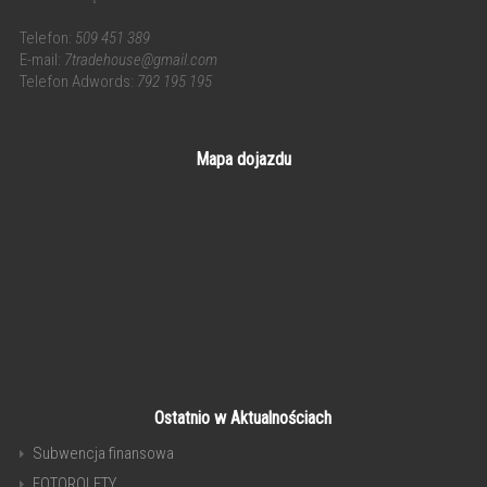
Telefon:
509 451 389
E-mail:
7tradehouse@gmail.com
Telefon Adwords:
792 195 195
Mapa dojazdu
Ostatnio w Aktualnościach
Subwencja finansowa
FOTOROLETY