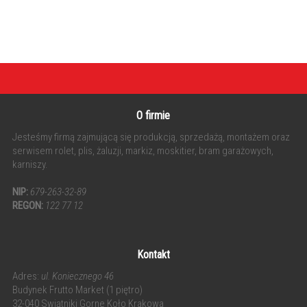
O firmie
Jesteśmy firmą zajmującą się produkcją, sprzedażą, montażem oraz
serwisem rolet, plis, żaluzji, markiz, moskitier, bram garażowych,
karniszy.
NIP:
679-263-32-89
REGON:
122 77 12
Kontakt
Adres:
ul. Koniecznego 46
Budynek Frutto Market (1 piętro)
32-040 Swiątniki Gorne Koło Krakowa