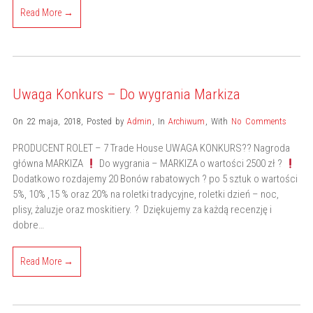
Read More →
Uwaga Konkurs – Do wygrania Markiza
On 22 maja, 2018
,
Posted by
Admin
,
In
Archiwum
,
With
No Comments
PRODUCENT ROLET – 7 Trade House UWAGA KONKURS?? Nagroda
główna MARKIZA
Do wygrania – MARKIZA o wartości 2500 zł ?
Dodatkowo rozdajemy 20 Bonów rabatowych ? po 5 sztuk o wartości
5%, 10% ,15 % oraz 20% na roletki tradycyjne, roletki dzień – noc,
plisy, żaluzje oraz moskitiery. ? Dziękujemy za każdą recenzję i
dobre…
Read More →