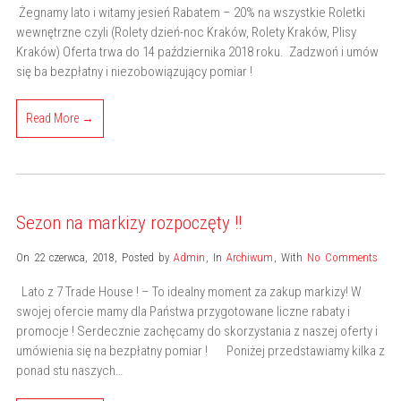
Żegnamy lato i witamy jesień Rabatem – 20% na wszystkie Roletki
wewnętrzne czyli (Rolety dzień-noc Kraków, Rolety Kraków, Plisy
Kraków) Oferta trwa do 14 października 2018 roku. Zadzwoń i umów
się ba bezpłatny i niezobowiązujący pomiar !
Read More →
Sezon na markizy rozpoczęty !!
On 22 czerwca, 2018
,
Posted by
Admin
,
In
Archiwum
,
With
No Comments
Lato z 7 Trade House ! – To idealny moment za zakup markizy! W
swojej ofercie mamy dla Państwa przygotowane liczne rabaty i
promocje ! Serdecznie zachęcamy do skorzystania z naszej oferty i
umówienia się na bezpłatny pomiar ! Poniżej przedstawiamy kilka z
ponad stu naszych…