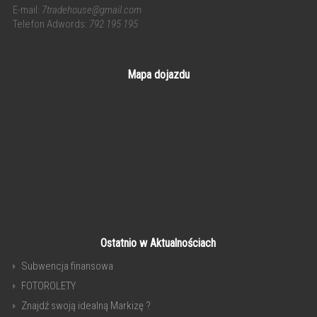
E-mail:
7tradehouse@gmail.com
Telefon Adwords:
792 195 195
Mapa dojazdu
Ostatnio w Aktualnościach
Subwencja finansowa
FOTOROLETY
Znajdź swoją idealną Markizę ?