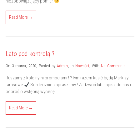
niezobowiązujący pomiar
Read More →
Lato pod kontrolą ?
On 3 marca, 2020
,
Posted by
Admin
,
In
Nowości
,
With
No Comments
Ruszamy z kolejnymi promocjami ! ?Tym razem kusić będą Markizy
tarasowe
Serdecznie zapraszamy ! Zadzwoń lub napisz do nas i
poproś o wstępną wycenę
Read More →