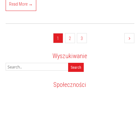
Read More →
1
2
3
Wyszukiwanie
Społeczności