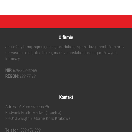
O firmie
Jesteśmy firmą zajmującą się produkcją, sprzedażą, montażem oraz
serwisem rolet, plis, żaluzji, markiz, moskitier, bram garażowych,
karniszy.
NIP:
679-263-32-89
REGON:
122 77 12
Kontakt
Adres:
ul. Koniecznego 46
Budynek Frutto Market (1 piętro)
32-040 Swiątniki Gorne Koło Krakowa
Telefon:
509 451 389