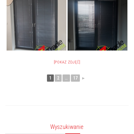
[POKAZ ZDJĘĆ]
1
2
...
17
►
Wyszukiwanie