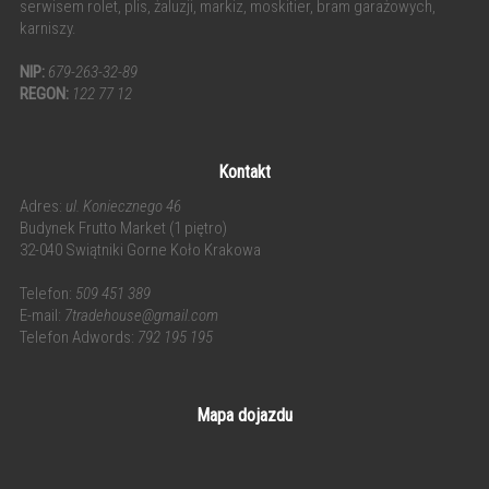
serwisem rolet, plis, żaluzji, markiz, moskitier, bram garażowych,
karniszy.
NIP:
679-263-32-89
REGON:
122 77 12
Kontakt
Adres:
ul. Koniecznego 46
Budynek Frutto Market (1 piętro)
32-040 Swiątniki Gorne Koło Krakowa
Telefon:
509 451 389
E-mail:
7tradehouse@gmail.com
Telefon Adwords:
792 195 195
Mapa dojazdu