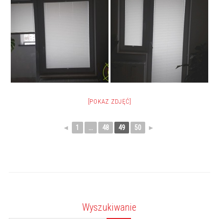
[POKAZ ZDJĘĆ]
◄
1
...
48
49
50
►
Wyszukiwanie