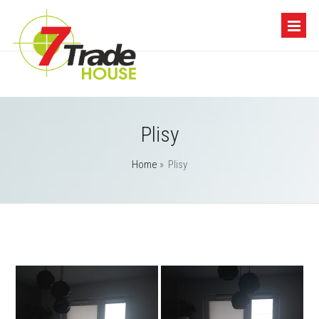
Plisy
Home
»
Plisy