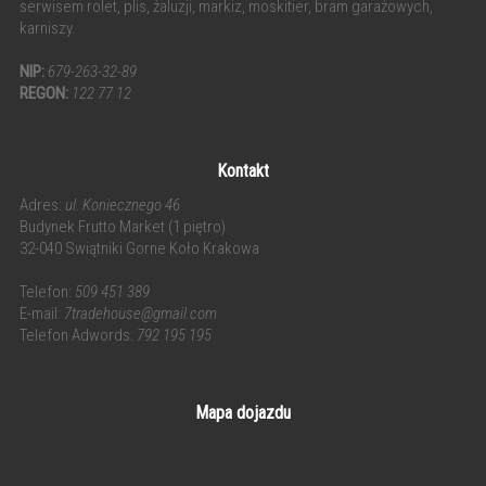
serwisem rolet, plis, żaluzji, markiz, moskitier, bram garażowych,
karniszy.
NIP:
679-263-32-89
REGON:
122 77 12
Kontakt
Adres:
ul. Koniecznego 46
Budynek Frutto Market (1 piętro)
32-040 Swiątniki Gorne Koło Krakowa
Telefon:
509 451 389
E-mail:
7tradehouse@gmail.com
Telefon Adwords:
792 195 195
Mapa dojazdu