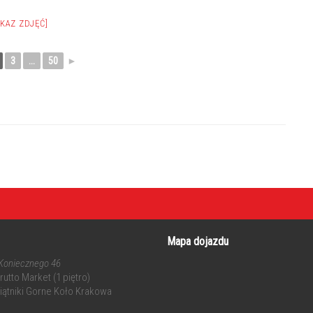
OKAZ ZDJĘĆ]
3
...
50
►
Mapa dojazdu
 Koniecznego 46
utto Market (1 piętro)
iątniki Gorne Koło Krakowa