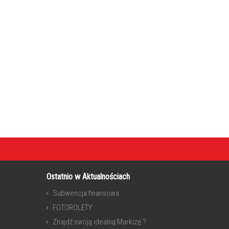
Ostatnio w Aktualnościach
Subwencja finansowa
FOTOROLETY
Znajdź swoją idealną Markizę ?