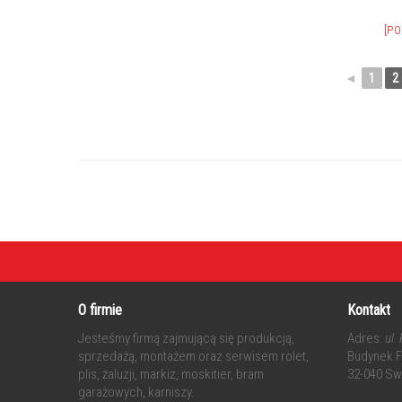
[P
◄
1
2
O firmie
Kontakt
Jesteśmy firmą zajmującą się produkcją,
Adres:
ul.
sprzedażą, montażem oraz serwisem rolet,
Budynek Fr
plis, żaluzji, markiz, moskitier, bram
32-040 Sw
garażowych, karniszy.