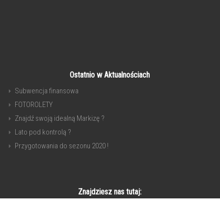
Ostatnio w Aktualnościach
Subwencja finansowa
FOTOROLETY
Znajdź swoją idealną Markizę ?
Lato pod kontrolą ?
Przygotowania do sezonu 2020 !
Znajdziesz nas tutaj: