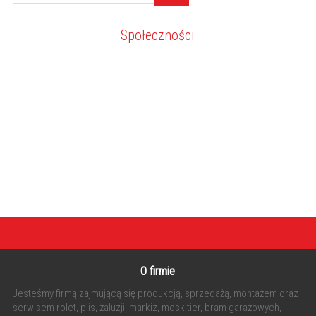
Społeczności
O firmie
Jesteśmy firmą zajmującą się produkcją, sprzedażą, montażem oraz
serwisem rolet, plis, żaluzji, markiz, moskitier, bram garażowych,