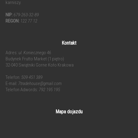
karniszy.
NIP:
679-263-32-89
REGON:
122 77 12
Kontakt
Adres:
ul. Koniecznego 46
Budynek Frutto Market (1 piętro)
32-040 Swiątniki Gorne Koło Krakowa
Telefon:
509 451 389
E-mail:
7tradehouse@gmail.com
Telefon Adwords:
792 195 195
Mapa dojazdu