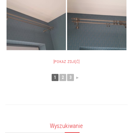
[POKAZ ZDJĘĆ]
1
2
3
►
Wyszukiwanie