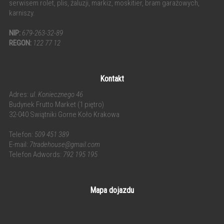
serwisem rolet, plis, żaluzji, markiz, moskitier, bram garażowych,
karniszy.
NIP:
679-263-32-89
REGON:
122 77 12
Kontakt
Adres:
ul. Koniecznego 46
Budynek Frutto Market (1 piętro)
32-040 Swiątniki Gorne Koło Krakowa
Telefon:
509 451 389
E-mail:
7tradehouse@gmail.com
Telefon Adwords:
792 195 195
Mapa dojazdu