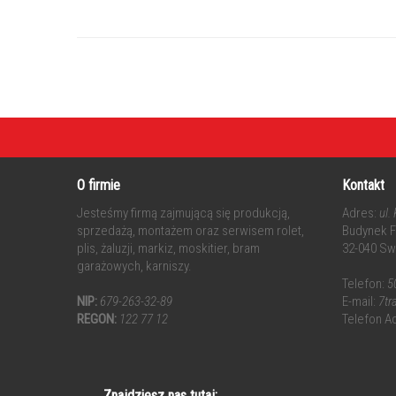
O firmie
Kontakt
Jesteśmy firmą zajmującą się produkcją,
Adres:
ul.
sprzedażą, montażem oraz serwisem rolet,
Budynek Fr
plis, żaluzji, markiz, moskitier, bram
32-040 Sw
garażowych, karniszy.
Telefon:
5
NIP:
679-263-32-89
E-mail:
7t
REGON:
122 77 12
Telefon A
Znajdziesz nas tutaj: