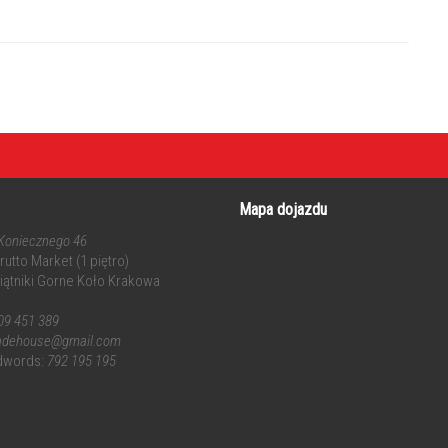
Mapa dojazdu
 Koniecznego 46
utto Market (1 piętro)
iątniki Gorne Koło Krakowa
09 451 389
radehouse@gmail.com
dwords:
792 195 195