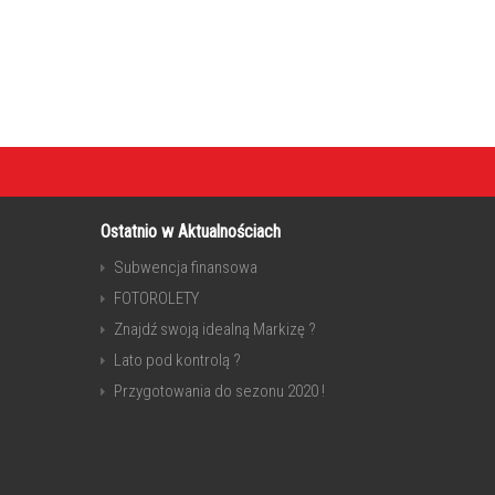
Ostatnio w Aktualnościach
Subwencja finansowa
FOTOROLETY
Znajdź swoją idealną Markizę ?
Lato pod kontrolą ?
Przygotowania do sezonu 2020 !