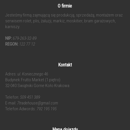
O firmie
Jesteśmy firmą zajmującą się produkcją, sprzedażą, montażem oraz
serwisem rolet, plis, żaluzji, markiz, moskitier, bram garażowych,
karniszy.
NIP:
679-263-32-89
REGON:
122 77 12
Kontakt
Adres:
ul. Koniecznego 46
Budynek Frutto Market (1 piętro)
32-040 Swiątniki Gorne Koło Krakowa
Telefon:
509 451 389
E-mail:
7tradehouse@gmail.com
Telefon Adwords:
792 195 195
Mapa dojazdu