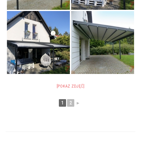
[POKAZ ZDJĘĆ]
1
2
►